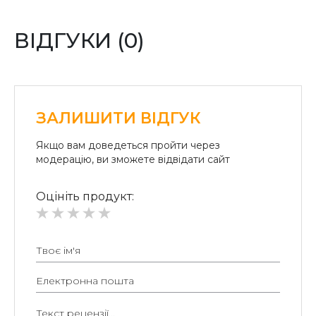
(система «ПРИВАТ 24» та платіжні термінали) та
«Райффайзен Банк Аваль»
ВІДГУКИ (0)
Безготівковий розрахунок для юридичних осіб:
Безготівкова плата на розрахунковий рахунок.
ЗАЛИШИТИ ВІДГУК
Якщо вам доведеться пройти через
модерацію, ви зможете відвідати сайт
Оцініть продукт: