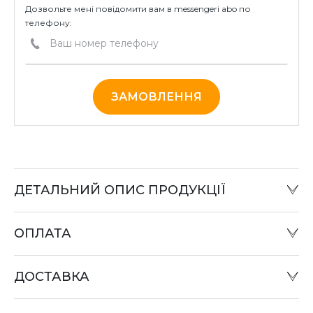
Дозвольте мені повідомити вам в messengeri abo по
телефону:
ЗАМОВЛЕННЯ
ДЕТАЛЬНИЙ ОПИС ПРОДУКЦІЇ
ОПЛАТА
Готівковий розрахунок:
Оплату товару можна зробити в офісі компанії або при
ДОСТАВКА
відправці «Податком» у відділенні «Нова пошта».
Оплата карткою:
Оплата переказом грошей на картки «ПриватБанку»