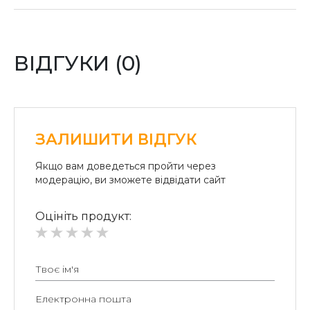
Оплата карткою:
Оплата переказом грошей на картки «ПриватБанку»
(система «ПРИВАТ 24» та платіжні термінали) та
«Райффайзен Банк Аваль»
ВІДГУКИ (0)
Безготівковий розрахунок для юридичних осіб:
Безготівкова плата на розрахунковий рахунок.
ЗАЛИШИТИ ВІДГУК
Якщо вам доведеться пройти через
модерацію, ви зможете відвідати сайт
Оцініть продукт: