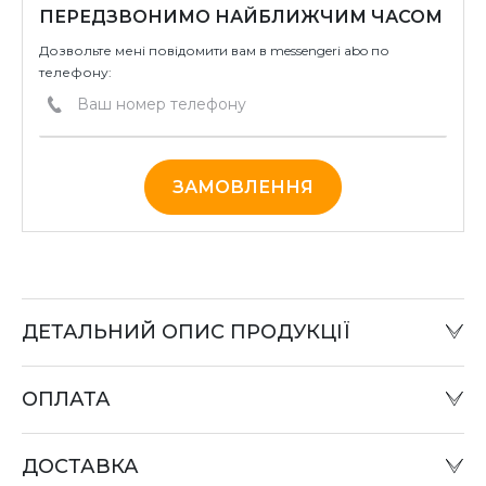
ПЕРЕДЗВОНИМО НАЙБЛИЖЧИМ ЧАСОМ
Дозвольте мені повідомити вам в messengeri abo по
телефону:
ЗАМОВЛЕННЯ
ДЕТАЛЬНИЙ ОПИС ПРОДУКЦІЇ
ОПЛАТА
Готівковий розрахунок:
Оплату товару можна зробити в офісі компанії або при
ДОСТАВКА
відправці «Податком» у відділенні «Нова пошта».