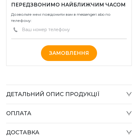
ПЕРЕДЗВОНИМО НАЙБЛИЖЧИМ ЧАСОМ
Дозвольте мені повідомити вам в messengeri abo по
телефону:
ЗАМОВЛЕННЯ
ДЕТАЛЬНИЙ ОПИС ПРОДУКЦІЇ
ОПЛАТА
Готівковий розрахунок:
Оплату товару можна зробити в офісі компанії або при
ДОСТАВКА
відправці «Податком» у відділенні «Нова пошта».