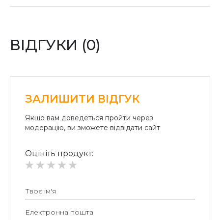
Оплата карткою:
Оплата переказом грошей на картки «ПриватБанку»
(система «ПРИВАТ 24» та платіжні термінали) та
«Райффайзен Банк Аваль»
ВІДГУКИ (0)
Безготівковий розрахунок для юридичних осіб:
Безготівкова плата на розрахунковий рахунок.
ЗАЛИШИТИ ВІДГУК
Якщо вам доведеться пройти через
модерацію, ви зможете відвідати сайт
Оцініть продукт: